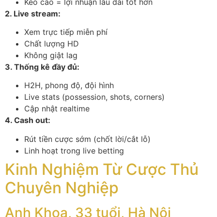
Kèo cao = lợi nhuận lâu dài tốt hơn
2. Live stream:
Xem trực tiếp miễn phí
Chất lượng HD
Không giật lag
3. Thống kê đầy đủ:
H2H, phong độ, đội hình
Live stats (possession, shots, corners)
Cập nhật realtime
4. Cash out:
Rút tiền cược sớm (chốt lời/cắt lỗ)
Linh hoạt trong live betting
Kinh Nghiệm Từ Cược Thủ
Chuyên Nghiệp
Anh Khoa, 33 tuổi, Hà Nội