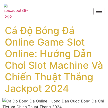
Cá Độ Bóng Đá
Online Game Slot
Online: Hướng Dẫn
Chơi Slot Machine Và
Chiến Thuật Thắng
Jackpot 2024