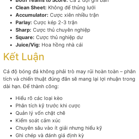
Clean Sheet:
Không để thủng lưới
Accumulator:
Cược xiên nhiều trận
Parlay:
Cược kép 2-3 trận
Sharp:
Cược thủ chuyên nghiệp
Square:
Cược thủ nghiệp dư
Juice/Vig:
Hoa hồng nhà cái
Kết Luận
Cá độ bóng đá không phải trò may rủi hoàn toàn – phân
tích và chiến thuật đúng đắn sẽ mang lại lợi nhuận trong
dài hạn. Để thành công:
Hiểu rõ các loại kèo
Phân tích kỹ trước khi cược
Quản lý vốn chặt chẽ
Kiểm soát cảm xúc
Chuyên sâu vào ít giải nhưng hiểu kỹ
Ghi chép và đánh giá định kỳ