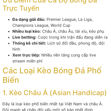
Trực Tuyến
Đa dạng giải đấu:
Premier League, La Liga,
Champions League, World Cup
Nhiều loại kèo:
Châu Á, châu Âu, tài xỉu, kèo phụ
Live betting:
Cược trong khi trận đấu đang diễn ra
Thống kê chi tiết:
Lịch sử đối đầu, phong độ, đội
hình
Xem trực tiếp:
Nhiều nền tảng cung cấp live
stream miễn phí
Các Loại Kèo Bóng Đá Phổ
Biến
1. Kèo Châu Á (Asian Handicap)
Đây là loại kèo phổ biến nhất tại Việt Nam và châu Á.
Đội mạnh sẽ chấp đội yếu một số bàn nhất định.