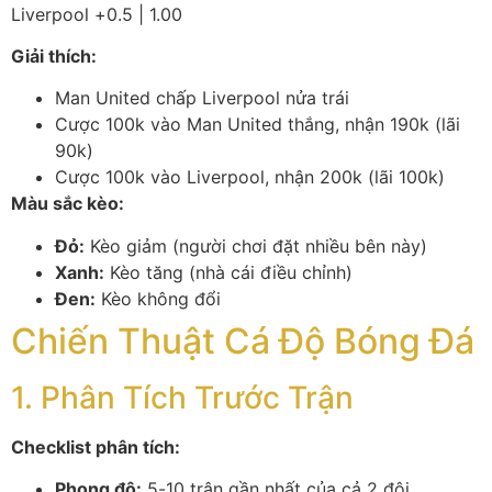
Liverpool +0.5 | 1.00
Giải thích:
Man United chấp Liverpool nửa trái
Cược 100k vào Man United thắng, nhận 190k (lãi
90k)
Cược 100k vào Liverpool, nhận 200k (lãi 100k)
Màu sắc kèo:
Đỏ:
Kèo giảm (người chơi đặt nhiều bên này)
Xanh:
Kèo tăng (nhà cái điều chỉnh)
Đen:
Kèo không đổi
Chiến Thuật Cá Độ Bóng Đá
1. Phân Tích Trước Trận
Checklist phân tích:
Phong độ:
5-10 trận gần nhất của cả 2 đội