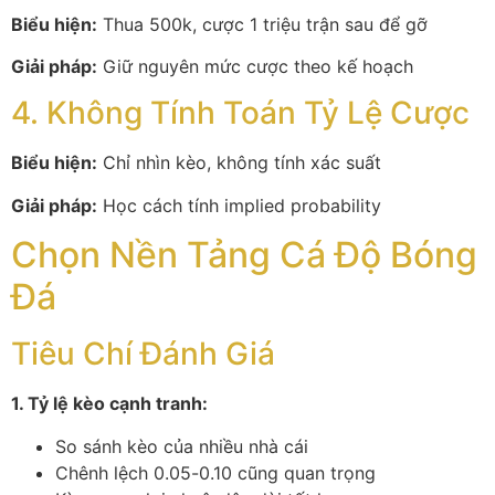
Biểu hiện:
Thua 500k, cược 1 triệu trận sau để gỡ
Giải pháp:
Giữ nguyên mức cược theo kế hoạch
4. Không Tính Toán Tỷ Lệ Cược
Biểu hiện:
Chỉ nhìn kèo, không tính xác suất
Giải pháp:
Học cách tính implied probability
Chọn Nền Tảng Cá Độ Bóng
Đá
Tiêu Chí Đánh Giá
1. Tỷ lệ kèo cạnh tranh:
So sánh kèo của nhiều nhà cái
Chênh lệch 0.05-0.10 cũng quan trọng