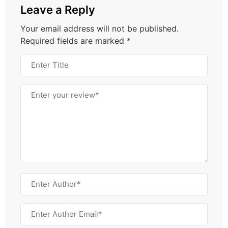
Leave a Reply
Your email address will not be published.
Required fields are marked
*