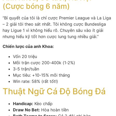
(Cược bóng 6 năm)
“Bí quyết của tôi là chỉ cược Premier League và La Liga
– 2 giải tôi theo sát nhất. Tôi không cược Bundesliga
hay Ligue 1 vì không hiểu rõ. Chuyên sâu vào ít giải
nhưng hiểu kỹ tốt hơn cược lung tung nhiều giải.”
Chiến lược của anh Khoa:
Vốn 20 triệu
Mỗi trận cược 200-400k (1-2%)
3-5 trận/tuần
Mục tiêu: +10-15% mỗi tháng
Win rate: 58% (rất tốt!)
Thuật Ngữ Cá Độ Bóng Đá
Handicap:
Kèo chấp
Draw No Bet:
Hòa hoàn tiền
Both Teams to Score:
Cả 2 đội ghi bàn