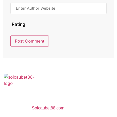
Rating
DISCLAIMER:
Soicaubet88.com
is an information and
education website. We do not operate gambling services.