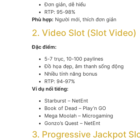
Đơn giản, dễ hiểu
RTP: 95-98%
Phù hợp:
Người mới, thích đơn giản
2. Video Slot (Slot Video)
Đặc điểm:
5-7 trục, 10-100 paylines
Đồ họa đẹp, âm thanh sống động
Nhiều tính năng bonus
RTP: 94-97%
Ví dụ nổi tiếng:
Starburst – NetEnt
Book of Dead – Play’n GO
Mega Moolah – Microgaming
Gonzo’s Quest – NetEnt
3. Progressive Jackpot Sl