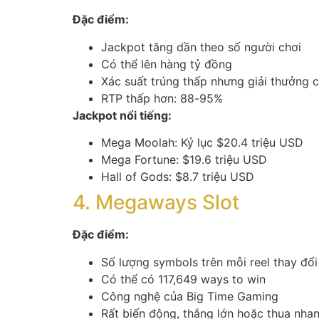
Đặc điểm:
Jackpot tăng dần theo số người chơi
Có thể lên hàng tỷ đồng
Xác suất trúng thấp nhưng giải thưởng c
RTP thấp hơn: 88-95%
Jackpot nổi tiếng:
Mega Moolah: Kỷ lục $20.4 triệu USD
Mega Fortune: $19.6 triệu USD
Hall of Gods: $8.7 triệu USD
4. Megaways Slot
Đặc điểm:
Số lượng symbols trên mỗi reel thay đổi
Có thể có 117,649 ways to win
Công nghệ của Big Time Gaming
Rất biến động, thắng lớn hoặc thua nha