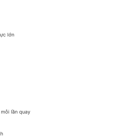
ực lớn
 mỗi lần quay
nh