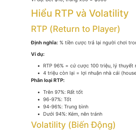
Hiểu RTP và Volatility
RTP (Return to Player)
Định nghĩa:
% tiền cược trả lại người chơi tr
Ví dụ:
RTP 96% = cứ cược 100 triệu, lý thuyết n
4 triệu còn lại = lợi nhuận nhà cái (hous
Phân loại RTP:
Trên 97%: Rất tốt
96-97%: Tốt
94-96%: Trung bình
Dưới 94%: Kém, nên tránh
Volatility (Biến Động)