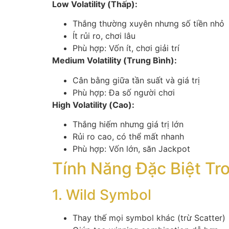
Low Volatility (Thấp):
Thắng thường xuyên nhưng số tiền nhỏ
Ít rủi ro, chơi lâu
Phù hợp: Vốn ít, chơi giải trí
Medium Volatility (Trung Bình):
Cân bằng giữa tần suất và giá trị
Phù hợp: Đa số người chơi
High Volatility (Cao):
Thắng hiếm nhưng giá trị lớn
Rủi ro cao, có thể mất nhanh
Phù hợp: Vốn lớn, săn Jackpot
Tính Năng Đặc Biệt Tro
1. Wild Symbol
Thay thế mọi symbol khác (trừ Scatter)